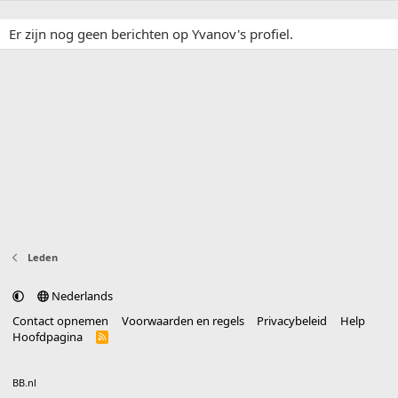
Er zijn nog geen berichten op Yvanov's profiel.
Leden
Nederlands
Contact opnemen
Voorwaarden en regels
Privacybeleid
Help
Hoofdpagina
R
S
S
®
Community platform by XenForo
© 2010-2025 XenForo Ltd.
vertaald door
BB.nl