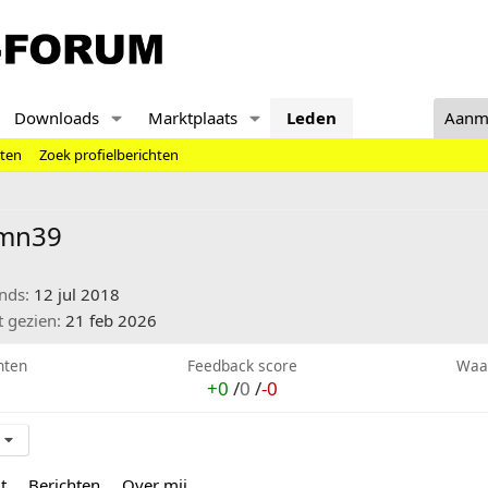
Downloads
Marktplaats
Leden
Aanm
hten
Zoek profielberichten
mn39
inds
12 jul 2018
t gezien
21 feb 2026
hten
Feedback score
Waa
+0
/
0
/
-0
t
Berichten
Over mij