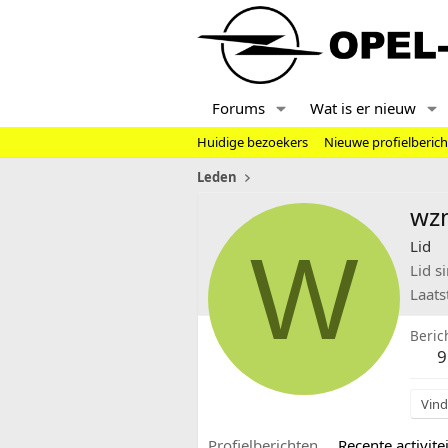
Forums
Wat is er nieuw
Huidige bezoekers
Nieuwe profielberic
Leden
wz
W
Lid
Lid s
Laats
Beric
9
Vind
Profielberichten
Recente activitei