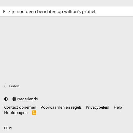
Er zijn nog geen berichten op willion's profiel.
Leden
Nederlands
Contact opnemen
Voorwaarden en regels
Privacybeleid
Help
Hoofdpagina
R
S
S
®
Community platform by XenForo
© 2010-2025 XenForo Ltd.
vertaald door
BB.nl