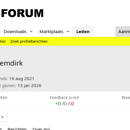
Downloads
Marktplaats
Leden
Aanm
hten
Zoek profielberichten
lemdirk
inds
19 aug 2021
t gezien
13 jan 2026
hten
Feedback score
Waa
+0
/
0
/
-0
t
Berichten
Over mij