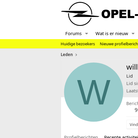
Forums
Wat is er nieuw
Huidige bezoekers
Nieuwe profielberic
Leden
wil
W
Lid
Lid s
Laats
Beric
9
Vind
Profielberichten
Recente activitei