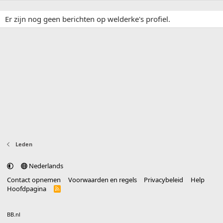
Er zijn nog geen berichten op welderke's profiel.
Leden
Nederlands
Contact opnemen
Voorwaarden en regels
Privacybeleid
Help
Hoofdpagina
R
S
S
®
Community platform by XenForo
© 2010-2025 XenForo Ltd.
vertaald door
BB.nl