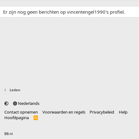
Er zijn nog geen berichten op vincentengel1990's profiel.
Leden
Nederlands
Contact opnemen
Voorwaarden en regels
Privacybeleid
Help
Hoofdpagina
R
S
S
®
Community platform by XenForo
© 2010-2025 XenForo Ltd.
vertaald door
BB.nl