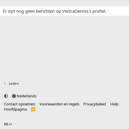
Er zijn nog geen berichten op VectraDennis's profiel.
Leden
Nederlands
Contact opnemen
Voorwaarden en regels
Privacybeleid
Help
Hoofdpagina
R
S
S
®
Community platform by XenForo
© 2010-2025 XenForo Ltd.
vertaald door
BB.nl