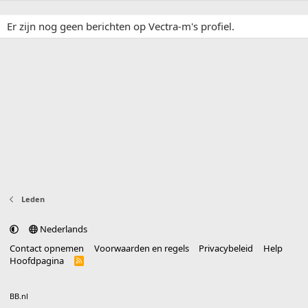
Er zijn nog geen berichten op Vectra-m's profiel.
Leden
Nederlands
Contact opnemen
Voorwaarden en regels
Privacybeleid
Help
Hoofdpagina
R
S
S
®
Community platform by XenForo
© 2010-2025 XenForo Ltd.
vertaald door
BB.nl