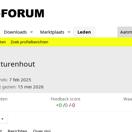
Downloads
Marktplaats
Leden
Aanm
hten
Zoek profielberichten
nturenhout
inds
7 feb 2025
t gezien
15 mei 2026
hten
Feedback score
Waa
+0
/
0
/
-0
t
Berichten
Over mij