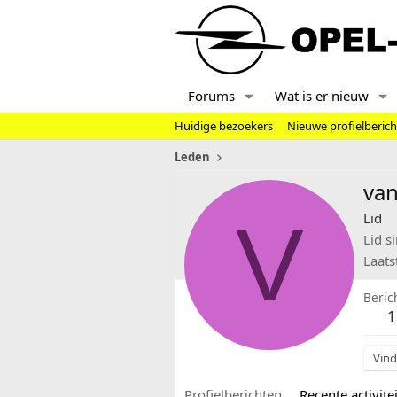
Forums
Wat is er nieuw
Huidige bezoekers
Nieuwe profielberic
Leden
va
V
Lid
Lid s
Laats
Beric
1
Vind
Profielberichten
Recente activitei