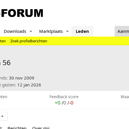
Downloads
Marktplaats
Leden
Aanm
hten
Zoek profielberichten
 56
inds
30 nov 2009
t gezien
12 jan 2026
hten
Feedback score
Waa
+0
/
0
/
-0
t
Berichten
Over mij