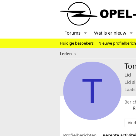
Forums
Wat is er nieuw
Huidige bezoekers
Nieuwe profielberic
Leden
Ton
T
Lid
Lid s
Laats
Beric
8
Vind
Profielberichten
Recente activitei