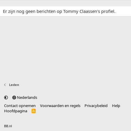
Er zijn nog geen berichten op Tommy Claassen's profiel.
Leden
Nederlands
Contact opnemen
Voorwaarden en regels
Privacybeleid
Help
Hoofdpagina
R
S
S
®
Community platform by XenForo
© 2010-2025 XenForo Ltd.
vertaald door
BB.nl