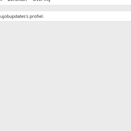
ujobupdates's profiel.