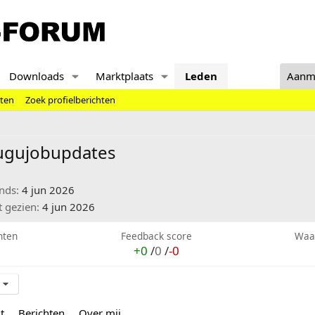
Downloads
Marktplaats
Leden
Aanm
hten
Zoek profielberichten
lugujobupdates
inds
4 jun 2026
t gezien
4 jun 2026
hten
Feedback score
Waa
+0
/
0
/
-0
t
Berichten
Over mij