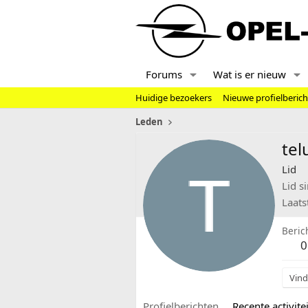
Forums
Wat is er nieuw
Huidige bezoekers
Nieuwe profielberic
Leden
te
Lid
Lid s
Laats
Beric
0
Vind
Profielberichten
Recente activitei