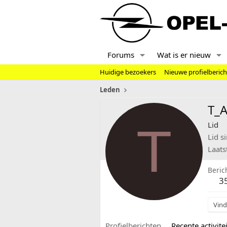
Forums
Wat is er nieuw
Huidige bezoekers
Nieuwe profielberic
Leden
T_A
T
Lid
Lid s
Laats
Beric
3
Vind
Profielberichten
Recente activitei