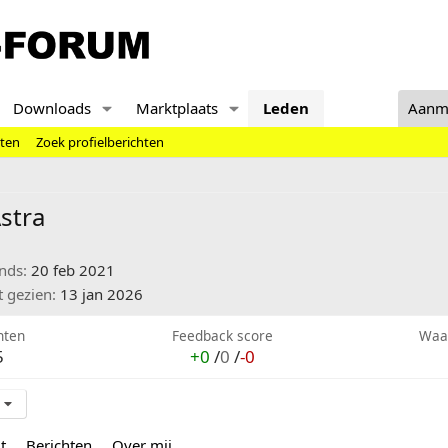
Downloads
Marktplaats
Leden
Aanm
hten
Zoek profielberichten
stra
inds
20 feb 2021
t gezien
13 jan 2026
hten
Feedback score
Waa
5
+0
/
0
/
-0
t
Berichten
Over mij