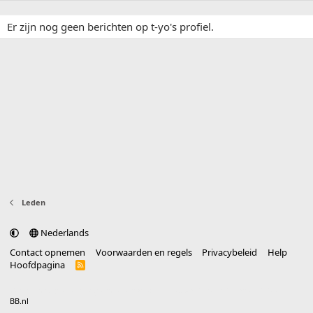
Er zijn nog geen berichten op t-yo's profiel.
Leden
Nederlands
Contact opnemen
Voorwaarden en regels
Privacybeleid
Help
Hoofdpagina
R
S
S
®
Community platform by XenForo
© 2010-2025 XenForo Ltd.
vertaald door
BB.nl