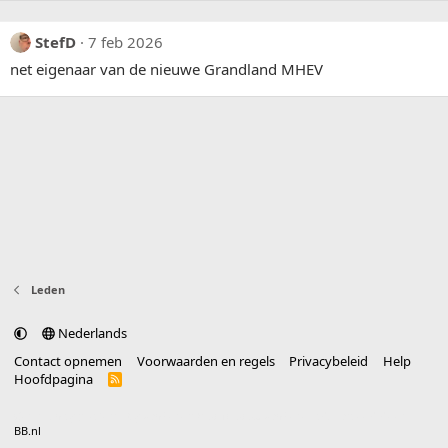
StefD
7 feb 2026
net eigenaar van de nieuwe Grandland MHEV
Leden
Nederlands
Contact opnemen
Voorwaarden en regels
Privacybeleid
Help
Hoofdpagina
R
S
S
®
Community platform by XenForo
© 2010-2025 XenForo Ltd.
vertaald door
BB.nl