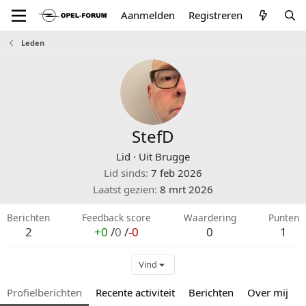
Aanmelden
Registreren
Leden
StefD
Lid
·
Uit
Brugge
Lid sinds
7 feb 2026
Laatst gezien
8 mrt 2026
Berichten
Feedback score
Waardering
Punten
2
+0
/
0
/
-0
0
1
Vind
Profielberichten
Recente activiteit
Berichten
Over mij