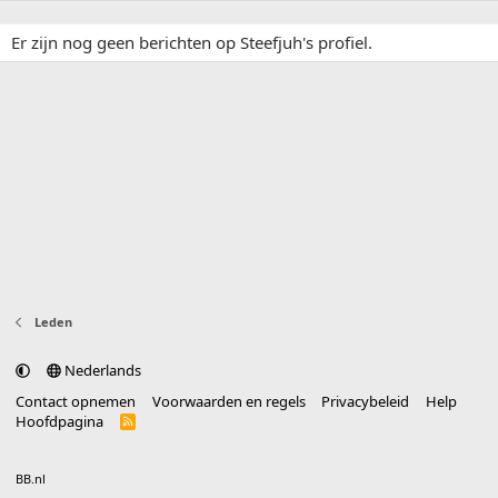
Er zijn nog geen berichten op Steefjuh's profiel.
Leden
Nederlands
Contact opnemen
Voorwaarden en regels
Privacybeleid
Help
Hoofdpagina
R
S
S
®
Community platform by XenForo
© 2010-2025 XenForo Ltd.
vertaald door
BB.nl