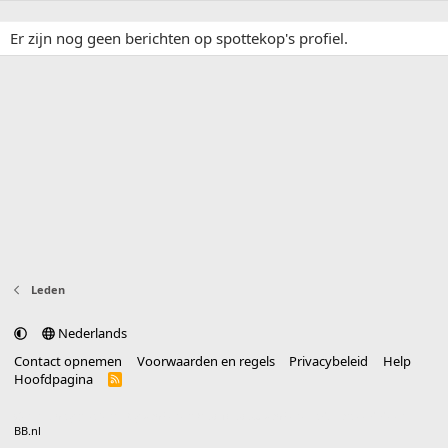
Er zijn nog geen berichten op spottekop's profiel.
Leden
Nederlands
Contact opnemen
Voorwaarden en regels
Privacybeleid
Help
Hoofdpagina
R
S
S
®
Community platform by XenForo
© 2010-2025 XenForo Ltd.
vertaald door
BB.nl