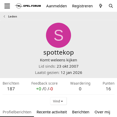
Aanmelden
Registreren
Leden
S
spottekop
Komt weleens kijken
Lid sinds
23 okt 2007
Laatst gezien
12 jan 2026
Berichten
Feedback score
Waardering
Punten
187
+0
/
0
/
-0
0
16
Vind
Profielberichten
Recente activiteit
Berichten
Over mij