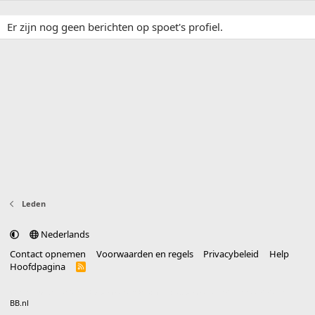
Er zijn nog geen berichten op spoet's profiel.
Leden
Nederlands
Contact opnemen
Voorwaarden en regels
Privacybeleid
Help
Hoofdpagina
R
S
S
®
Community platform by XenForo
© 2010-2025 XenForo Ltd.
vertaald door
BB.nl