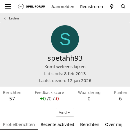
Aanmelden
Registreren
Leden
S
spetahh93
Komt weleens kijken
Lid sinds
8 feb 2013
Laatst gezien
12 jan 2026
Berichten
Feedback score
Waardering
Punten
57
+0
/
0
/
-0
0
6
Vind
Profielberichten
Recente activiteit
Berichten
Over mij