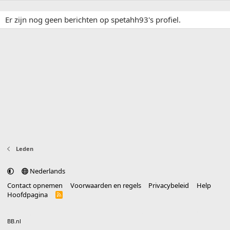
Er zijn nog geen berichten op spetahh93's profiel.
Leden
Nederlands
Contact opnemen
Voorwaarden en regels
Privacybeleid
Help
Hoofdpagina
R
S
S
®
Community platform by XenForo
© 2010-2025 XenForo Ltd.
vertaald door
BB.nl