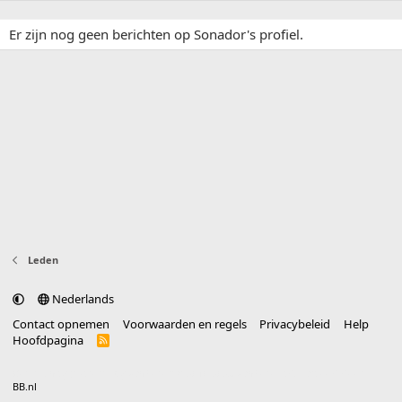
Er zijn nog geen berichten op Sonador's profiel.
Leden
Nederlands
Contact opnemen
Voorwaarden en regels
Privacybeleid
Help
Hoofdpagina
R
S
S
®
Community platform by XenForo
© 2010-2025 XenForo Ltd.
vertaald door
BB.nl