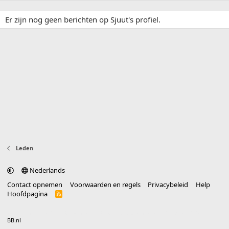
Er zijn nog geen berichten op Sjuut's profiel.
Leden
Nederlands
Contact opnemen
Voorwaarden en regels
Privacybeleid
Help
Hoofdpagina
R
S
S
®
Community platform by XenForo
© 2010-2025 XenForo Ltd.
vertaald door
BB.nl