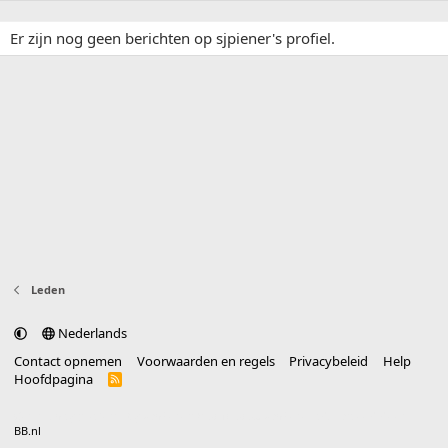
Er zijn nog geen berichten op sjpiener's profiel.
Leden
Nederlands
Contact opnemen
Voorwaarden en regels
Privacybeleid
Help
Hoofdpagina
R
S
S
®
Community platform by XenForo
© 2010-2025 XenForo Ltd.
vertaald door
BB.nl