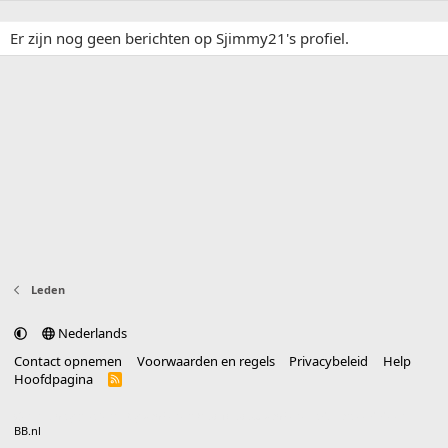
Er zijn nog geen berichten op Sjimmy21's profiel.
Leden
Nederlands
Contact opnemen
Voorwaarden en regels
Privacybeleid
Help
Hoofdpagina
R
S
S
®
Community platform by XenForo
© 2010-2025 XenForo Ltd.
vertaald door
BB.nl