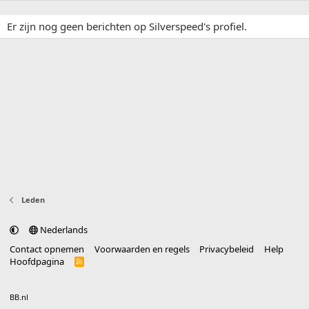
Er zijn nog geen berichten op Silverspeed's profiel.
Leden
Nederlands
Contact opnemen
Voorwaarden en regels
Privacybeleid
Help
Hoofdpagina
R
S
S
®
Community platform by XenForo
© 2010-2025 XenForo Ltd.
vertaald door
BB.nl