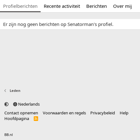
Profielberichten
Recente activiteit
Berichten
Over mij
Er zijn nog geen berichten op Senatorman's profiel.
Leden
Nederlands
Contact opnemen
Voorwaarden en regels
Privacybeleid
Help
Hoofdpagina
R
S
S
®
Community platform by XenForo
© 2010-2025 XenForo Ltd.
vertaald door
BB.nl