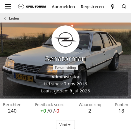
Aanmelden
Registreren
Leden
Senatorman
Forumleiding
Administrator
Lid sinds
7 nov 2016
Laatst gezien
8 jul 2026
Berichten
Feedback score
Waardering
Punten
240
+0
/
0
/
-0
2
18
Vind