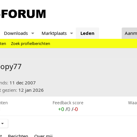
Downloads
Marktplaats
Leden
Aanm
hten
Zoek profielberichten
oopy77
inds
11 dec 2007
t gezien
12 jan 2026
hten
Feedback score
Waa
1
+0
/
0
/
-0
t
Berichten
Over mij