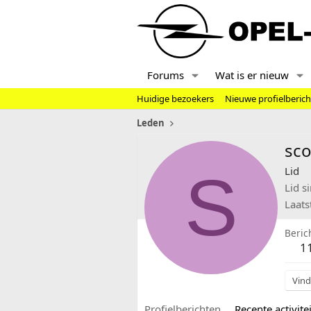
Forums
Wat is er nieuw
Huidige bezoekers
Nieuwe profielberic
Leden
sc
S
Lid
Lid s
Laats
Beric
1
Vind
Profielberichten
Recente activitei