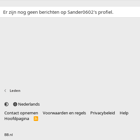
Er zijn nog geen berichten op Sander0602's profiel.
Leden
Nederlands
Contact opnemen
Voorwaarden en regels
Privacybeleid
Help
Hoofdpagina
R
S
S
®
Community platform by XenForo
© 2010-2025 XenForo Ltd.
vertaald door
BB.nl