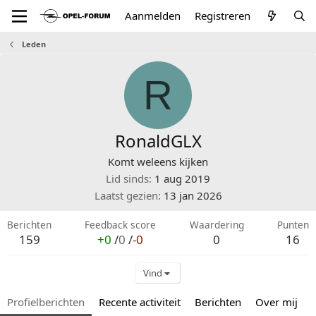
Aanmelden
Registreren
Leden
R
RonaldGLX
Komt weleens kijken
Lid sinds
1 aug 2019
Laatst gezien
13 jan 2026
Berichten
Feedback score
Waardering
Punten
159
+0
/
0
/
-0
0
16
Vind
Profielberichten
Recente activiteit
Berichten
Over mij