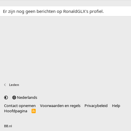
Er zijn nog geen berichten op RonaldGLX's profiel.
Leden
Nederlands
Contact opnemen
Voorwaarden en regels
Privacybeleid
Help
Hoofdpagina
R
S
S
®
Community platform by XenForo
© 2010-2025 XenForo Ltd.
vertaald door
BB.nl