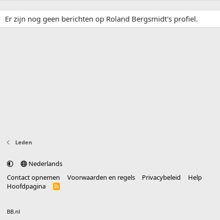
Er zijn nog geen berichten op Roland Bergsmidt's profiel.
Leden
Nederlands
Contact opnemen
Voorwaarden en regels
Privacybeleid
Help
Hoofdpagina
R
S
S
®
Community platform by XenForo
© 2010-2025 XenForo Ltd.
vertaald door
BB.nl