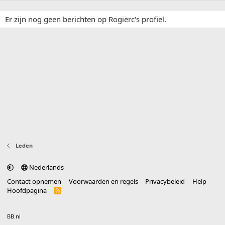
Er zijn nog geen berichten op Rogierc's profiel.
Leden
Nederlands
Contact opnemen
Voorwaarden en regels
Privacybeleid
Help
Hoofdpagina
R
S
S
®
Community platform by XenForo
© 2010-2025 XenForo Ltd.
vertaald door
BB.nl