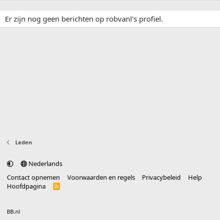
Er zijn nog geen berichten op robvanl's profiel.
Leden
Nederlands
Contact opnemen
Voorwaarden en regels
Privacybeleid
Help
Hoofdpagina
R
S
S
®
Community platform by XenForo
© 2010-2025 XenForo Ltd.
vertaald door
BB.nl