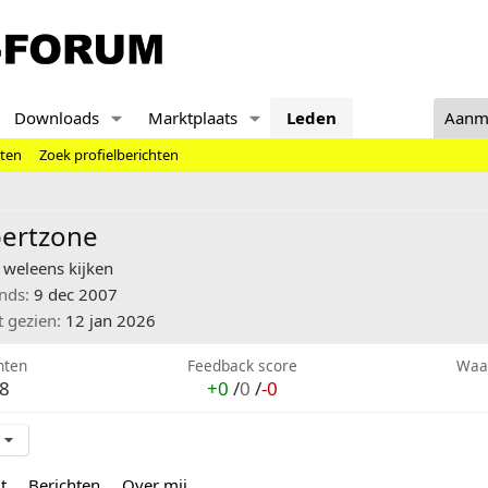
Downloads
Marktplaats
Leden
Aanm
hten
Zoek profielberichten
bertzone
weleens kijken
inds
9 dec 2007
t gezien
12 jan 2026
hten
Feedback score
Waa
8
+0
/
0
/
-0
t
Berichten
Over mij