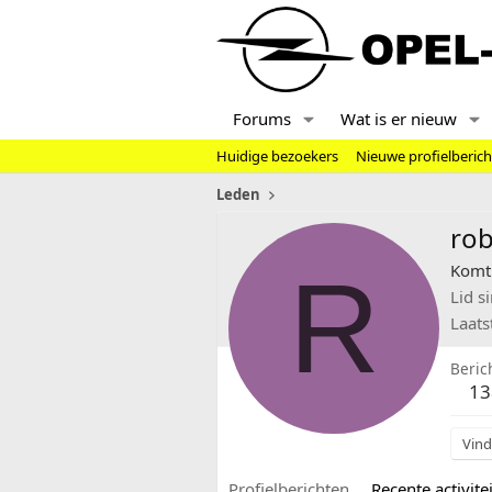
Forums
Wat is er nieuw
Huidige bezoekers
Nieuwe profielberic
Leden
ro
R
Komt 
Lid s
Laats
Beric
13
Vind
Profielberichten
Recente activitei