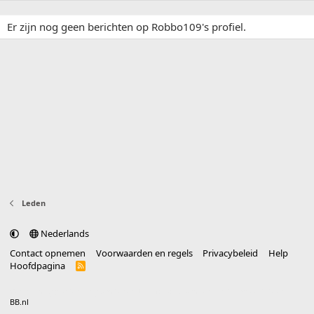
Er zijn nog geen berichten op Robbo109's profiel.
Leden
Nederlands
Contact opnemen
Voorwaarden en regels
Privacybeleid
Help
Hoofdpagina
R
S
S
®
Community platform by XenForo
© 2010-2025 XenForo Ltd.
vertaald door
BB.nl