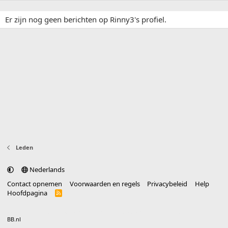
Er zijn nog geen berichten op Rinny3's profiel.
Leden
Nederlands
Contact opnemen
Voorwaarden en regels
Privacybeleid
Help
Hoofdpagina
R
S
S
®
Community platform by XenForo
© 2010-2025 XenForo Ltd.
vertaald door
BB.nl