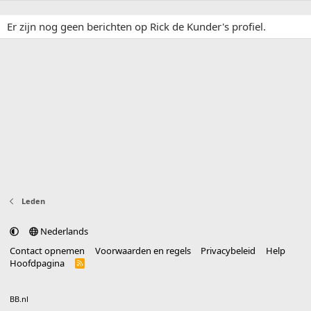
Er zijn nog geen berichten op Rick de Kunder's profiel.
Leden
Nederlands
Contact opnemen
Voorwaarden en regels
Privacybeleid
Help
Hoofdpagina
R
S
S
®
Community platform by XenForo
© 2010-2025 XenForo Ltd.
vertaald door
BB.nl