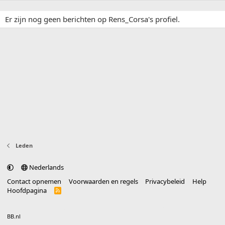
Er zijn nog geen berichten op Rens_Corsa's profiel.
Leden
Nederlands
Contact opnemen
Voorwaarden en regels
Privacybeleid
Help
Hoofdpagina
R
S
S
®
Community platform by XenForo
© 2010-2025 XenForo Ltd.
vertaald door
BB.nl