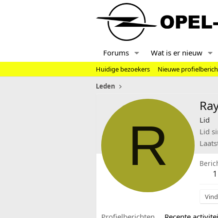
Forums
Wat is er nieuw
Huidige bezoekers
Nieuwe profielberic
Leden
Ra
R
Lid
Lid s
Laats
Beric
1
Vind
Profielberichten
Recente activitei