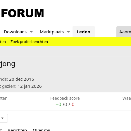
Downloads
Marktplaats
Leden
Aanm
hten
Zoek profielberichten
yjong
inds
20 dec 2015
t gezien
12 jan 2026
hten
Feedback score
Waa
+0
/
0
/
-0
t
Berichten
Over mij