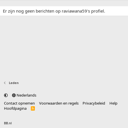
Er zijn nog geen berichten op raviawana59's profiel.
Leden
Nederlands
Contact opnemen
Voorwaarden en regels
Privacybeleid
Help
Hoofdpagina
R
S
S
®
Community platform by XenForo
© 2010-2025 XenForo Ltd.
vertaald door
BB.nl