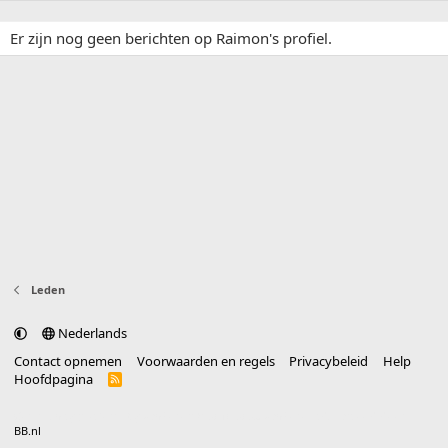
Er zijn nog geen berichten op Raimon's profiel.
Leden
Nederlands
Contact opnemen
Voorwaarden en regels
Privacybeleid
Help
Hoofdpagina
R
S
S
®
Community platform by XenForo
© 2010-2025 XenForo Ltd.
vertaald door
BB.nl