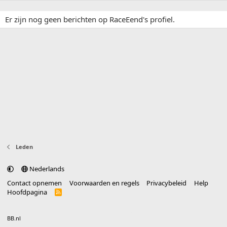
Er zijn nog geen berichten op RaceEend's profiel.
Leden
Nederlands
Contact opnemen
Voorwaarden en regels
Privacybeleid
Help
Hoofdpagina
R
S
S
®
Community platform by XenForo
© 2010-2025 XenForo Ltd.
vertaald door
BB.nl