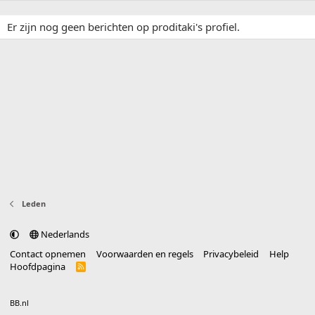
Er zijn nog geen berichten op proditaki's profiel.
Leden
Nederlands
Contact opnemen
Voorwaarden en regels
Privacybeleid
Help
Hoofdpagina
R
S
S
®
Community platform by XenForo
© 2010-2025 XenForo Ltd.
vertaald door
BB.nl