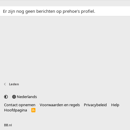
Er zijn nog geen berichten op prehoe's profiel.
Leden
Nederlands
Contact opnemen
Voorwaarden en regels
Privacybeleid
Help
Hoofdpagina
R
S
S
®
Community platform by XenForo
© 2010-2025 XenForo Ltd.
vertaald door
BB.nl