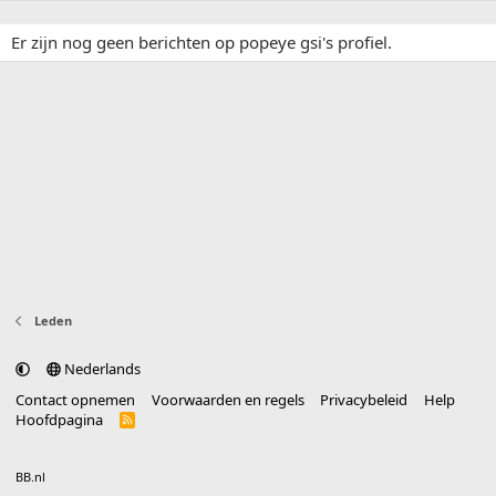
Er zijn nog geen berichten op popeye gsi's profiel.
Leden
Nederlands
Contact opnemen
Voorwaarden en regels
Privacybeleid
Help
Hoofdpagina
R
S
S
®
Community platform by XenForo
© 2010-2025 XenForo Ltd.
vertaald door
BB.nl