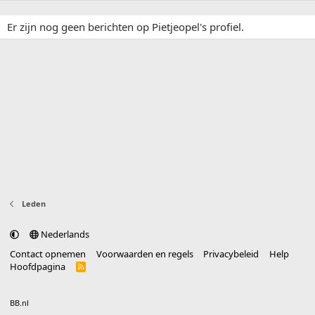
Er zijn nog geen berichten op Pietjeopel's profiel.
Leden
Nederlands
Contact opnemen
Voorwaarden en regels
Privacybeleid
Help
Hoofdpagina
R
S
S
®
Community platform by XenForo
© 2010-2025 XenForo Ltd.
vertaald door
BB.nl