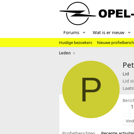
Forums
Wat is er nieuw
Huidige bezoekers
Nieuwe profielberic
Leden
Pet
P
Lid
Lid s
Laats
Beric
1
Vind
Profielberichten
Recente activitei