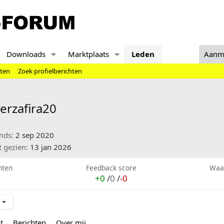
Downloads
Marktplaats
Leden
Aanm
hten
Zoek profielberichten
erzafira20
inds
2 sep 2020
t gezien
13 jan 2026
hten
Feedback score
Waa
+0
/
0
/
-0
t
Berichten
Over mij