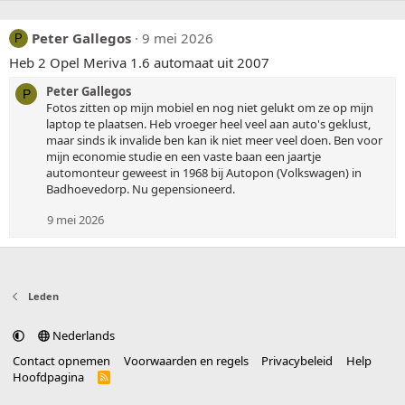
Peter Gallegos
9 mei 2026
P
Heb 2 Opel Meriva 1.6 automaat uit 2007
Peter Gallegos
P
Fotos zitten op mijn mobiel en nog niet gelukt om ze op mijn
laptop te plaatsen. Heb vroeger heel veel aan auto's geklust,
maar sinds ik invalide ben kan ik niet meer veel doen. Ben voor
mijn economie studie en een vaste baan een jaartje
automonteur geweest in 1968 bij Autopon (Volkswagen) in
Badhoevedorp. Nu gepensioneerd.
9 mei 2026
Leden
Nederlands
Contact opnemen
Voorwaarden en regels
Privacybeleid
Help
Hoofdpagina
R
S
S