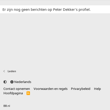
Er zijn nog geen berichten op Peter Dekker's profiel.
Leden
Nederlands
Contact opnemen
Voorwaarden en regels
Privacybeleid
Help
Hoofdpagina
R
S
S
®
Community platform by XenForo
© 2010-2025 XenForo Ltd.
vertaald door
BB.nl