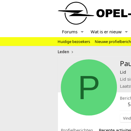
Forums
Wat is er nieuw
Huidige bezoekers
Nieuwe profielberic
Leden
Pau
P
Lid
Lid s
Laats
Beric
5
Vind
Profielberichten
Recente activitei