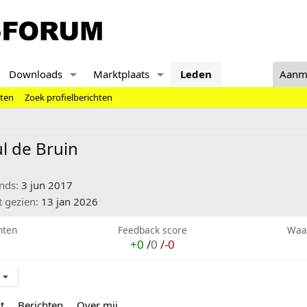
Downloads
Marktplaats
Leden
Aanm
hten
Zoek profielberichten
l de Bruin
inds
3 jun 2017
t gezien
13 jan 2026
hten
Feedback score
Waa
+0
/
0
/
-0
t
Berichten
Over mij