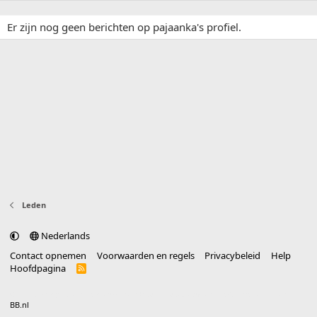
Er zijn nog geen berichten op pajaanka's profiel.
Leden
Nederlands
Contact opnemen
Voorwaarden en regels
Privacybeleid
Help
Hoofdpagina
R
S
S
®
Community platform by XenForo
© 2010-2025 XenForo Ltd.
vertaald door
BB.nl