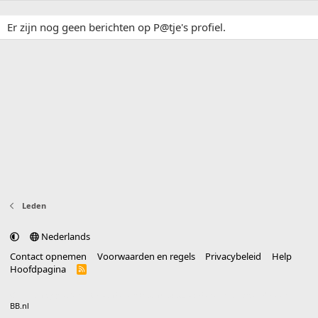
Er zijn nog geen berichten op P@tje's profiel.
Leden
Nederlands
Contact opnemen
Voorwaarden en regels
Privacybeleid
Help
Hoofdpagina
R
S
S
®
Community platform by XenForo
© 2010-2025 XenForo Ltd.
vertaald door
BB.nl